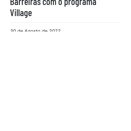
Barreiras com o programa
Village
30 de Agosto de 2022
Mosaic Fertilizantes e SENAC
oferecem curso de capacitação
gratuito em Patrocínio (MG)
26 de Agosto de 2022
Prazo para startups se
inscreverem em desafio da
Mosaic Fertilizantes termina em
2 de setembro