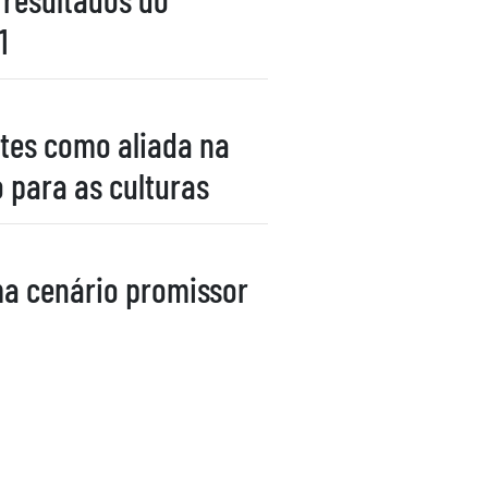
1
ntes como aliada na
 para as culturas
ma cenário promissor
021
5
6
7
8
14
15
16
17
20