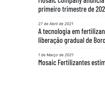
primeiro trimestre de 202
27 de Abril de 2021
A tecnologia em fertiliza
liberação gradual de Boro
1 de Março de 2021
Mosaic Fertilizantes esti
para o Agronegócio em 2
1
2
3
4
9
10
11
12
13
18
19