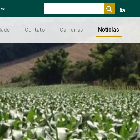
res
Aa
dade
Contato
Carreiras
Notícias