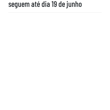
seguem até dia 19 de junho
15 de Junho de 2022
Mosaic Fertilizantes e Innova
AATB criam campanha inédita
para o mercado agro
14 de Junho de 2022
Mosaic Fertilizantes consolida
sólida agenda de investimentos
sociais por meio do seu Instituto
1
2
3
4
5
6