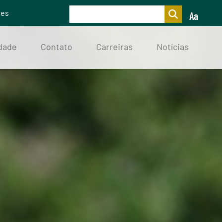
res
Aa
idade
Contato
Carreiras
Notícias